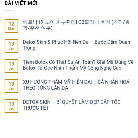
BÀI VIẾT MỚI
베트남 [하노이 피부관리] G2클리닉 후기 (가격/효
12
과/추천 여부)
May
Detox Skin & Phục Hồi Nền Da – Bước Đệm Quan
13
Trọng
Jan
Tiêm Botox Có Thật Sự An Toàn? Giải Mã Đúng Về
13
Botox Từ Góc Nhìn Thẩm Mỹ Công Nghệ Cao
Jan
XU HƯỚNG THẨM MỸ HIỆN ĐẠI – CÁ NHÂN HOÁ
13
THEO TỪNG LÀN DA
Jan
DETOX SKIN – BÍ QUYẾT LÀM ĐẸP CẤP TỐC
13
TRƯỚC TẾT
Jan